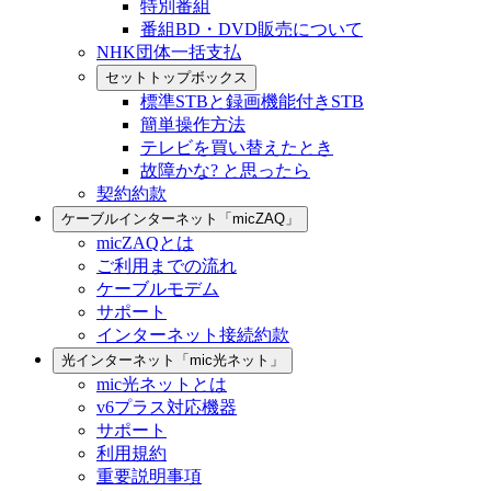
特別番組
番組BD・DVD販売について
NHK団体一括支払
セットトップボックス
標準STBと録画機能付きSTB
簡単操作方法
テレビを買い替えたとき
故障かな? と思ったら
契約約款
ケーブルインターネット「micZAQ」
micZAQとは
ご利用までの流れ
ケーブルモデム
サポート
インターネット接続約款
光インターネット「mic光ネット」
mic光ネットとは
v6プラス対応機器
サポート
利用規約
重要説明事項