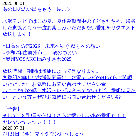
2026.08.01
あの日の思い出をもう一度…✨️
水沢テレビではこの夏、夏休み期間中の子どもたちや、帰省
した家族ともう一度お楽しみいただきたい番組をリクエスト
放送します！
○日高火防祭2026ー未来へ紡ぐ 祭りへの想いー
○令和7年度奥州市二十歳のつどい
○奥州YOSAKOIinみずさわ2025
放送時間、期間は番組によって異なります。
各番組の詳しい放送時間等は、水沢テレビのHPからご確認
いただくか、お気軽にお問い合わせください☎
…ここだけの話、水沢テレビは入ってないけど、番組は見た
い！という方もぜひお気軽にお問い合わせください😊
【予告】
そして、8月9日からは！さらに懐かしいあの番組も！！
ヤレヤレヤレヤレ！！！
2026.07.31
7月31日（金）マイタウンおうしゅう