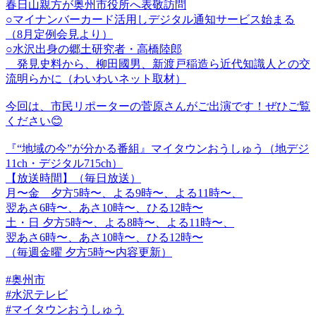
春日山親方が奥州市役所へ表敬訪問
○マイナンバーカード活用しデジタル通知サービス始まる
（8月定例会見より）
○水沢出身の郷土研究者・高橋陸郎
発見史料から、柳田國男、新渡戸稲造ら近代知識人との交
流明らかに（わいわいネット取材）
今回は、市民リポーターの菅原さんがご出演です！ぜひご覧
ください😊
『“地域の今”が分かる番組』マイタウンおうしゅう（地デジ
11ch・デジタル715ch）
【放送時間】（毎日放送）
月〜金 夕方5時〜、よる9時〜、よる11時〜、
翌あさ6時〜、あさ10時〜、ひる12時〜
土・日 夕方5時〜、よる8時〜、よる11時〜、
翌あさ6時〜、あさ10時〜、ひる12時〜
（毎週金曜 夕方5時〜内容更新）
#奥州市
#水沢テレビ
#マイタウンおうしゅう