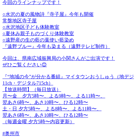
今回のラインナップです！
○水沢の夏の風物詩『寺子屋』今年も開催
常盤地区寺子屋
○水沢地区子ども体験教室
○夏休み親子ものづくり体験教室
○遠野産の生の藍の葉使い藍染め
『遠野ブルー』今年も染まる（遠野テレビ制作）
今回は、県南広域振興局の小関さんがご出演です！
ぜひご覧ください😊
『“地域の今”が分かる番組』マイタウンおうしゅう（地デジ
11ch・デジタル715ch）
【放送時間】（毎日放送）
月〜金 夕方5時〜、よる9時〜、よる11時〜、
翌あさ6時〜、あさ10時〜、ひる12時〜
土・日 夕方5時〜、よる8時〜、よる11時〜、
翌あさ6時〜、あさ10時〜、ひる12時〜
（毎週金曜 夕方5時〜内容更新）
#奥州市