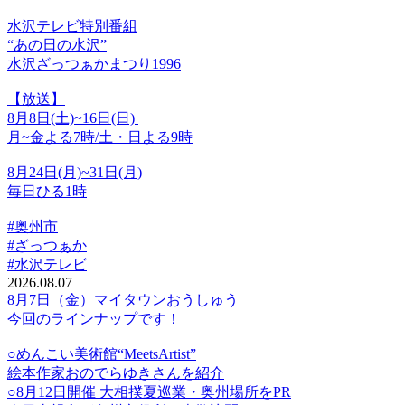
水沢テレビ特別番組
“あの日の水沢”
水沢ざっつぁかまつり1996
【放送】
8月8日(土)~16日(日)
月~金よる7時/土・日よる9時
8月24日(月)~31日(月)
毎日ひる1時
#奥州市
#ざっつぁか
#水沢テレビ
2026.08.07
8月7日（金）マイタウンおうしゅう
今回のラインナップです！
○めんこい美術館“MeetsArtist”
絵本作家おのでらゆきさんを紹介
○8月12日開催 大相撲夏巡業・奥州場所をPR