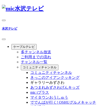
水沢テレビ
ケーブルテレビ
多チャンネル放送
ご利用までの流れ
チャンネル一覧
コミュニティチャンネル
コミュニティチャンネル
きっこのアイアンクッキング
ギャラリーみずさわ
あつまれみずさわげんキッズ
mic iプラス
マイタウンおうしゅう
ででんぱが行く! OSHUグルメキャッチ