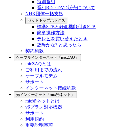
特別番組
番組BD・DVD販売について
NHK団体一括支払
セットトップボックス
標準STBと録画機能付きSTB
簡単操作方法
テレビを買い替えたとき
故障かな? と思ったら
契約約款
ケーブルインターネット「micZAQ」
micZAQとは
ご利用までの流れ
ケーブルモデム
サポート
インターネット接続約款
光インターネット「mic光ネット」
mic光ネットとは
v6プラス対応機器
サポート
利用規約
重要説明事項