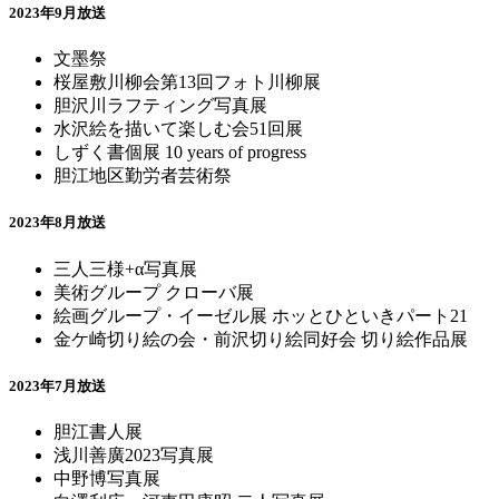
2023年9月放送
文墨祭
桜屋敷川柳会第13回フォト川柳展
胆沢川ラフティング写真展
水沢絵を描いて楽しむ会51回展
しずく書個展 10 years of progress
胆江地区勤労者芸術祭
2023年8月放送
三人三様+α写真展
美術グループ クローバ展
絵画グループ・イーゼル展 ホッとひといきパート21
金ケ崎切り絵の会・前沢切り絵同好会 切り絵作品展
2023年7月放送
胆江書人展
浅川善廣2023写真展
中野博写真展