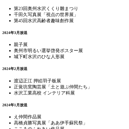
第23回奥州水沢くくり雛まつり
千田久写真展「視点の世界展」
第45回水沢高齢者趣味創作展
2024年3月放送
親子展
奥州市明るい選挙啓発ポスター展
城下町水沢のひな人形展
2024年2月放送
渡辺正江 押絵羽子板展
正覚坊窯陶芸展「土と遊ぶ仲間たち」
水沢工業高校 インテリア科展
2024年1月放送
え仲間作品展
高橋貞勝写真展「ああ伊手蘇民祭」
こころのふれあい作品展