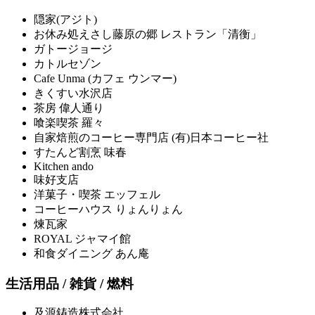
隠家(アジト)
お休み処えさし藤原の郷 レストラン「清衡」
ガトージョージ
カトルセゾン
Cafe Unma (カフェ ウンマー)
きくすい水沢店
茶房 偉人通り
喰楽喫茶 羅々
自家焙煎のコーヒー専門店 (有)日本コーヒー社
すたんど割烹 味春
Kitchen ando
味好支店
洋菓子・喫茶 エッフェル
コーヒーハウス りょんりょん
煉瓦家
ROYAL ジャマイ館
和食ダイニング あん庵
生活用品 / 雑貨 / 燃料
及源鋳造株式会社