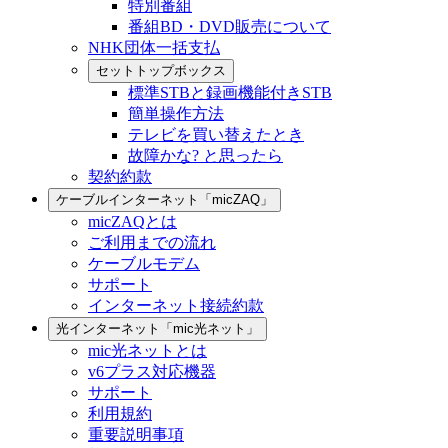
特別番組
番組BD・DVD販売について
NHK団体一括支払
セットトップボックス
標準STBと録画機能付きSTB
簡単操作方法
テレビを買い替えたとき
故障かな? と思ったら
契約約款
ケーブルインターネット「micZAQ」
micZAQとは
ご利用までの流れ
ケーブルモデム
サポート
インターネット接続約款
光インターネット「mic光ネット」
mic光ネットとは
v6プラス対応機器
サポート
利用規約
重要説明事項