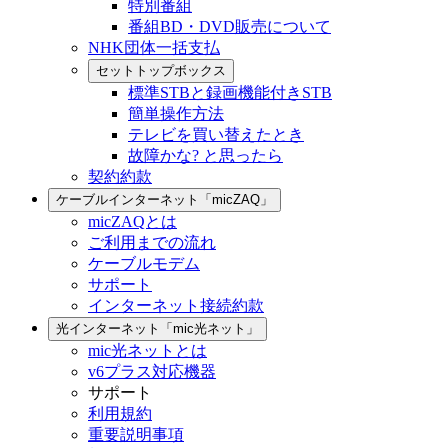
特別番組
番組BD・DVD販売について
NHK団体一括支払
セットトップボックス
標準STBと録画機能付きSTB
簡単操作方法
テレビを買い替えたとき
故障かな? と思ったら
契約約款
ケーブルインターネット「micZAQ」
micZAQとは
ご利用までの流れ
ケーブルモデム
サポート
インターネット接続約款
光インターネット「mic光ネット」
mic光ネットとは
v6プラス対応機器
サポート
利用規約
重要説明事項