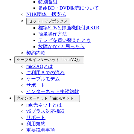
特別番組
番組BD・DVD販売について
NHK団体一括支払
セットトップボックス
標準STBと録画機能付きSTB
簡単操作方法
テレビを買い替えたとき
故障かな? と思ったら
契約約款
ケーブルインターネット「micZAQ」
micZAQとは
ご利用までの流れ
ケーブルモデム
サポート
インターネット接続約款
光インターネット「mic光ネット」
mic光ネットとは
v6プラス対応機器
サポート
利用規約
重要説明事項