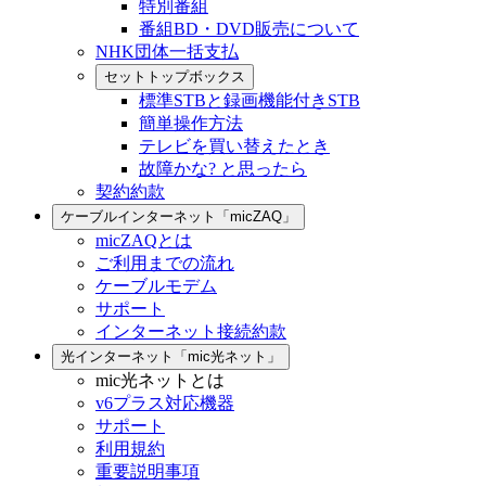
特別番組
番組BD・DVD販売について
NHK団体一括支払
セットトップボックス
標準STBと録画機能付きSTB
簡単操作方法
テレビを買い替えたとき
故障かな? と思ったら
契約約款
ケーブルインターネット「micZAQ」
micZAQとは
ご利用までの流れ
ケーブルモデム
サポート
インターネット接続約款
光インターネット「mic光ネット」
mic光ネットとは
v6プラス対応機器
サポート
利用規約
重要説明事項