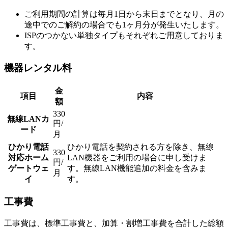
ご利用期間の計算は毎月1日から末日までとなり、月の
途中でのご解約の場合でも1ヶ月分が発生いたします。
ISPのつかない単独タイプもそれぞれご用意しておりま
す。
機器レンタル料
金
項目
内容
額
330
無線LANカ
円/
ード
月
ひかり電話
ひかり電話を契約される方を除き、無線
330
対応ホーム
LAN機器をご利用の場合に申し受けま
円/
ゲートウェ
す。無線LAN機能追加の料金を含みま
月
イ
す。
工事費
工事費は、標準工事費と、加算・割増工事費を合計した総額