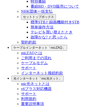
特別番組
番組BD・DVD販売について
NHK団体一括支払
セットトップボックス
標準STBと録画機能付きSTB
簡単操作方法
テレビを買い替えたとき
故障かな? と思ったら
契約約款
ケーブルインターネット「micZAQ」
micZAQとは
ご利用までの流れ
ケーブルモデム
サポート
インターネット接続約款
光インターネット「mic光ネット」
mic光ネットとは
v6プラス対応機器
サポート
利用規約
重要説明事項