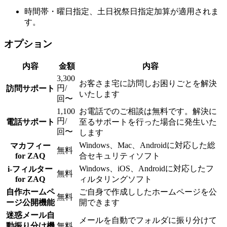
時間帯・曜日指定、土日祝祭日指定加算が適用されま
す。
オプション
内容
金額
内容
3,300
お客さま宅に訪問しお困りごとを解決
円/
訪問サポート
いたします
回〜
1,100
お電話でのご相談は無料です。解決に
円/
電話サポート
至るサポートを行った場合に発生いた
回〜
します
Windows、Mac、Androidに対応した総
マカフィー
無料
for ZAQ
合セキュリティソフト
Windows、iOS、Androidに対応したフ
i-フィルター
無料
for ZAQ
ィルタリングソフト
自作ホームペ
ご自身で作成ししたホームページを公
無料
ージ公開機能
開できます
迷惑メール自
メールを自動でフォルダに振り分けて
動振り分け機
無料