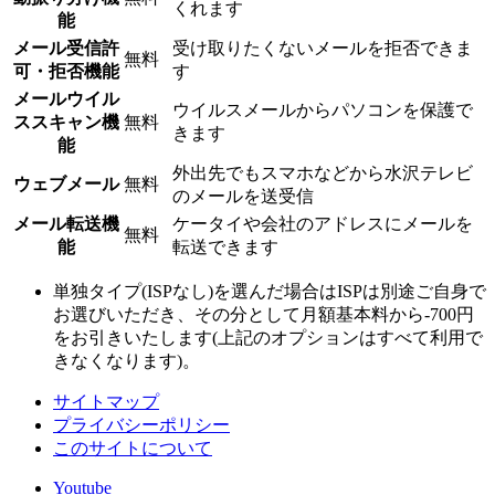
くれます
能
メール受信許
受け取りたくないメールを拒否できま
無料
可・拒否機能
す
メールウイル
ウイルスメールからパソコンを保護で
ススキャン機
無料
きます
能
外出先でもスマホなどから水沢テレビ
ウェブメール
無料
のメールを送受信
メール転送機
ケータイや会社のアドレスにメールを
無料
能
転送できます
単独タイプ(ISPなし)を選んだ場合はISPは別途ご自身で
お選びいただき、その分として月額基本料から-700円
をお引きいたします(上記のオプションはすべて利用で
きなくなります)。
サイトマップ
プライバシーポリシー
このサイトについて
Youtube