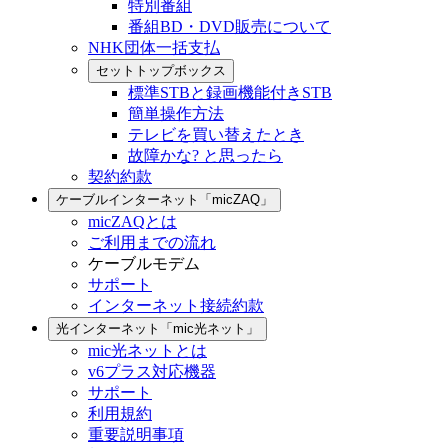
特別番組
番組BD・DVD販売について
NHK団体一括支払
セットトップボックス
標準STBと録画機能付きSTB
簡単操作方法
テレビを買い替えたとき
故障かな? と思ったら
契約約款
ケーブルインターネット「micZAQ」
micZAQとは
ご利用までの流れ
ケーブルモデム
サポート
インターネット接続約款
光インターネット「mic光ネット」
mic光ネットとは
v6プラス対応機器
サポート
利用規約
重要説明事項