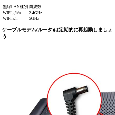
無線LAN種別
周波数
WIFI g/b/n
2.4GHz
WIFI a/n
5GHz
ケーブルモデム(ルータ)は定期的に再起動しましょ
う